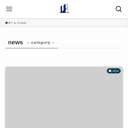
ホーム
news
news
– category –
news